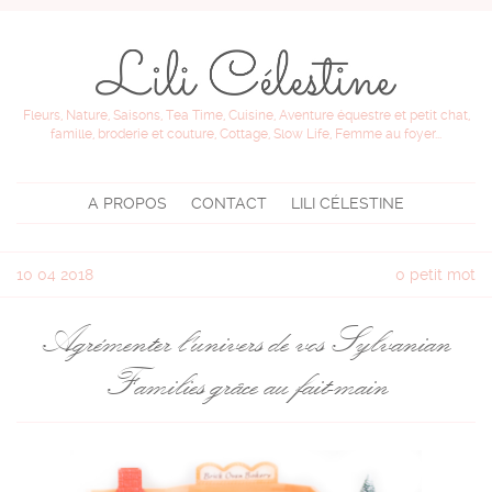
Fleurs, Nature, Saisons, Tea Time, Cuisine, Aventure équestre et petit chat,
famille, broderie et couture, Cottage, Slow Life, Femme au foyer...
A PROPOS
CONTACT
LILI CÉLESTINE
10
04 2018
0 petit mot
Agrémenter l'univers de vos Sylvanian
Families grâce au fait-main