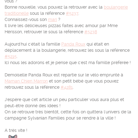
vous ?
Bonne nouvelle, vous pouvez la retrouver avec la
boulangerie
traditionelle
sous la référence
#5237
.
Connaissez-vous son
mari
?
Il livre les délicieuses pizzas faites avec amour par Mme
Hérisson, retrouver le sous la référence
#5238
Aujourd'hui c'était la famille
Panda Roux
qui était en
déplacement à la boulangerie, retrouvez les sous la référence
#5215
.
Ici nous les adorons et je pense que c'est ma famille préférée !
Demoiselle Panda Roux est repartie sur le vélo emprunté à
Maman Chien Marron
et son petit bébé que vous pouvez
retrouvez sous la référence
#4281
.
J'espère que cet article un peu particulier vous aura plus et
peut-être donné des idées !
On se retrouve très bientôt, cette fois on quittera l'univers de la
campagne Sylvanian Families pour se rendre à la ville !
A très vite !