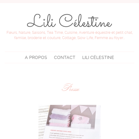
Fleurs, Nature, Saisons, Tea Time, Cuisine, Aventure équestre et petit chat,
famille, broderie et couture, Cottage, Slow Life, Femme au foyer...
A PROPOS
CONTACT
LILI CÉLESTINE
Presse