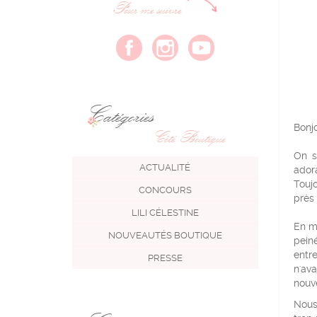
Pour me suivre
Catégories
Bonj
Côté Boutique
On s
ACTUALITÉ
ador
Touj
CONCOURS
près 
LILI CÉLESTINE
En m
NOUVEAUTÉS BOUTIQUE
peiné
entr
PRESSE
n'ava
nouve
Nous