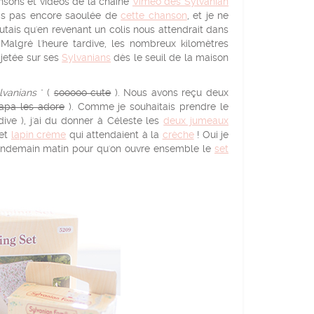
ansons et vidéos de la chaine
Viméo des Sylvanian
 suis pas encore saoulée de
cette chanson
, et je ne
utais qu'en revenant un colis nous attendrait dans
 Malgré l'heure tardive, les nombreux kilomètres
t jetée sur ses
Sylvanians
dès le seuil de la maison
lvanians
" (
sooooo cute
). Nous avons reçu deux
apa les adore
). Comme je souhaitais prendre le
dive ), j'ai du donner à Céleste les
deux jumeaux
 et
lapin crème
qui attendaient à la
crèche
! Oui je
au lendemain matin pour qu'on ouvre ensemble le
set