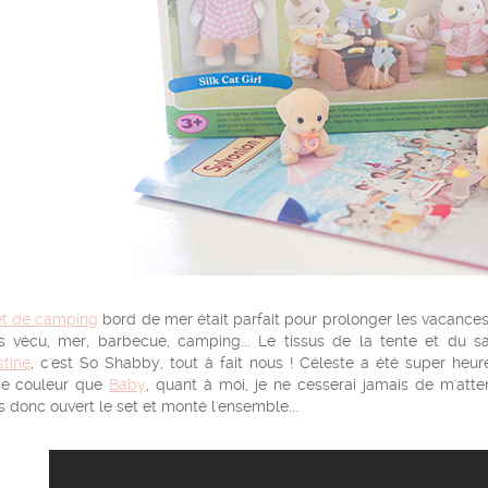
et de camping
bord de mer était parfait pour prolonger les vacance
s vécu, mer, barbecue, camping... Le tissus de la tente et du 
stine
, c'est So Shabby, tout à fait nous ! Céleste a été super he
 couleur que
Baby
, quant à moi, je ne cesserai jamais de m'atte
 donc ouvert le set et monté l'ensemble...