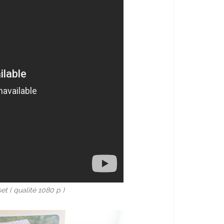
et ( qualité 1080 p )