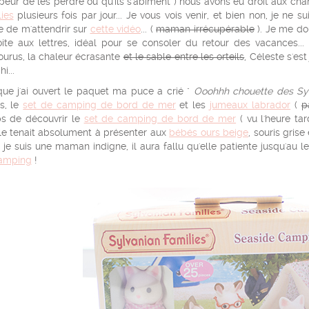
peur de les perdre ou qu'ils s'abiment ) nous avons eu droit aux ch
ies
plusieurs fois par jour... Je vous vois venir, et bien non, je ne
e de m'attendrir sur
cette vidéo
... (
maman irrécupérable
). Je me do
oite aux lettres, idéal pour se consoler du retour des vacances...
ourus, la chaleur écrasante
et le sable entre les orteils
, Céleste s'es
i...
que j'ai ouvert le paquet ma puce a crié "
Ooohhh chouette des Sy
s, le
set de camping de bord de mer
et les
jumeaux labrador
(
p
s de découvrir le
set de camping de bord de mer
( vu l'heure tar
lle tenait absolument à présenter aux
bébés ours beige
, souris grise
.. je suis une maman indigne, il aura fallu qu'elle patiente jusqu'
amping
!