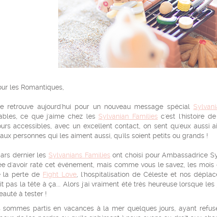
our les Romantiques,
e retrouve aujourd'hui pour un nouveau message spécial
Sylvani
ables, ce que j'aime chez les
Sylvanian Families
c'est l'histoire 
ours accessibles, avec un excellent contact, on sent qu'eux aussi 
aux personnes qui les aiment aussi, qu'ils soient petits ou grands !
ars dernier les
Sylvanians Families
ont choisi pour Ambassadrice Sy
e d'avoir raté cet événement, mais comme vous le savez, les mois de
e la perte de
Fight Love
, l'hospitalisation de Céleste et nos dépl
it pas la tête à ça... Alors j'ai vraiment été très heureuse lorsque les
auté à tester !
 sommes partis en vacances à la mer quelques jours, ayant refusé