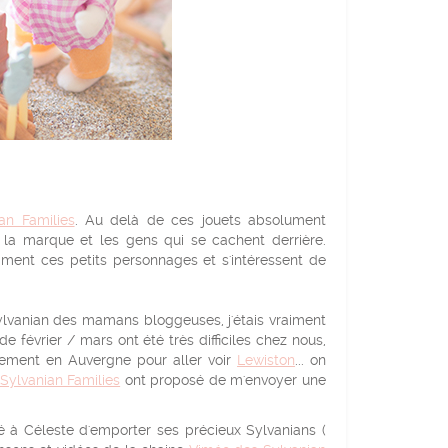
an Families
. Au delà de ces jouets absolument
de la marque et les gens qui se cachent derrière.
aiment ces petits personnages et s'intéressent de
lvanian des mamans bloggeuses, j'étais vraiment
 février / mars ont été très difficiles chez nous,
acement en Auvergne pour aller voir
Lewiston
... on
Sylvanian Families
ont proposé de m'envoyer une
 à Céleste d'emporter ses précieux Sylvanians (