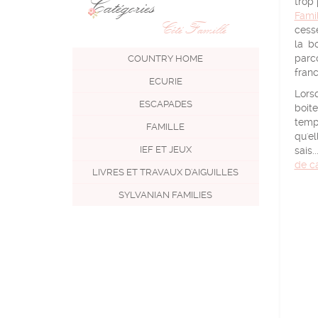
Catégories
trop 
Famil
Côté Famille
cess
la b
parc
COUNTRY HOME
franch
ECURIE
Lors
ESCAPADES
boite
temp
FAMILLE
qu'e
IEF ET JEUX
sais.
de c
LIVRES ET TRAVAUX D'AIGUILLES
SYLVANIAN FAMILIES