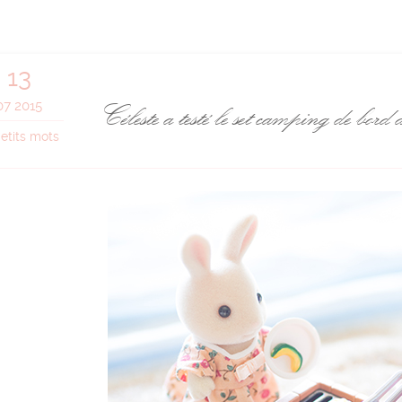
13
Céleste a testé le set camping de bo
07 2015
petits mots