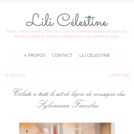
Fleurs, Nature, Saisons, Tea Time, Cuisine, Aventure équestre et petit chat,
famille, broderie et couture, Cottage, Slow Life, Femme au foyer...
A PROPOS
CONTACT
LILI CÉLESTINE
15
09 2015
1 petit mot
Céleste a testé le set de leçon de musique des
Sylvanian Families