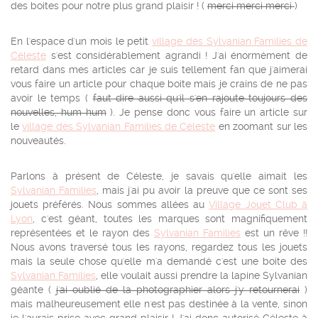
des boites pour notre plus grand plaisir ! (
merci merci merci
)
En l'espace d'un mois le petit
village des Sylvanian Families de
Céleste
s'est considérablement agrandi ! J'ai énormément de
retard dans mes articles car je suis tellement fan que j'aimerai
vous faire un article pour chaque boite mais je crains de ne pas
avoir le temps (
faut dire aussi qu'il s'en rajoute toujours des
nouvelles, hum hum
). Je pense donc vous faire un article sur
le
village des Sylvanian Families de Céleste
en zoomant sur les
nouveautés.
Parlons à présent de Céleste, je savais qu'elle aimait les
Sylvanian Families
, mais j'ai pu avoir la preuve que ce sont ses
jouets préférés. Nous sommes allées au
Village Jouet Club à
Lyon
, c'est géant, toutes les marques sont magnifiquement
représentées et le rayon des
Sylvanian Families
est un rêve !!
Nous avons traversé tous les rayons, regardez tous les jouets
mais la seule chose qu'elle m'a demandé c'est une boite des
Sylvanian Families
, elle voulait aussi prendre la lapine Sylvanian
géante (
j'ai oublié de la photographier alors j'y retournerai
)
mais malheureusement elle n'est pas destinée à la vente, sinon