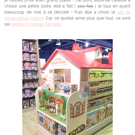
je l'aurais prise avec grand plaisir ! J'ai donc autorisé Céleste à
choisir une petite boite, elle a fait (
100 fois
) le tour en ayant
beaucoup de mal à se décider ! Puis elle a choisi le
set de
pique-nique créche
. Car ce qu'elle aime plus que tout, ce sont
les
bébés Sylvanian Families
.