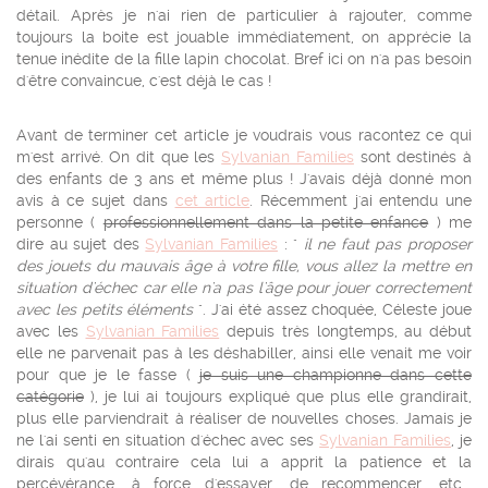
détail. Après je n'ai rien de particulier à rajouter, comme
toujours la boite est jouable immédiatement, on apprécie la
tenue inédite de la fille lapin chocolat. Bref ici on n'a pas besoin
d'être convaincue, c'est déjà le cas !
Avant de terminer cet article je voudrais vous racontez ce qui
m'est arrivé. On dit que les
Sylvanian Families
sont destinés à
des enfants de 3 ans et même plus ! J'avais déjà donné mon
avis à ce sujet dans
cet article
. Récemment j'ai entendu une
personne (
professionnellement dans la petite enfance
) me
dire au sujet des
Sylvanian Families
: "
il ne faut pas proposer
des jouets du mauvais âge à votre fille, vous allez la mettre en
situation d'échec car elle n'a pas l'âge pour jouer correctement
avec les petits éléments
". J'ai été assez choquée, Céleste joue
avec les
Sylvanian Families
depuis très longtemps, au début
elle ne parvenait pas à les déshabiller, ainsi elle venait me voir
pour que je le fasse (
je suis une championne dans cette
catégorie
), je lui ai toujours expliqué que plus elle grandirait,
plus elle parviendrait à réaliser de nouvelles choses. Jamais je
ne l'ai senti en situation d'échec avec ses
Sylvanian Families
, je
dirais qu'au contraire cela lui a apprit la patience et la
percévérance, à force d'essayer, de recommencer, etc...