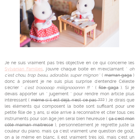
Je ne suis vraiment pas très objective en ce qui concerne les
Sylvanian Families
, j'ouvre chaque boite en m'exclamant "
oh
c'est chou, trop beau, adorable, super mignon
" (
maman gaga
)
donc à présent je ne suis plus surprise d'entendre Céleste
s'écrier "
c'est trooooop miiiignooonnn !!!
" (
fille gaga
). Si je
devais apporter un " jugement " pour rendre mon article plus
intéressant (
même si il est déjà, n'est-ce pas ???
) Je dirais que
les éléments qui composent la boite sont suffisant pour une
petite fille de 3 ans, si elle arrive à reconnaitre et citer tous ces
instruments pour son âge j'en serai bien heureuse (
ça c'est mon
côté maman maitresse
), personnellement je regrette juste la
couleur du piano, mais ça c'est vraiment une question de goût,
on a le même en blanc, il est vraiment très joli, mais c'est un