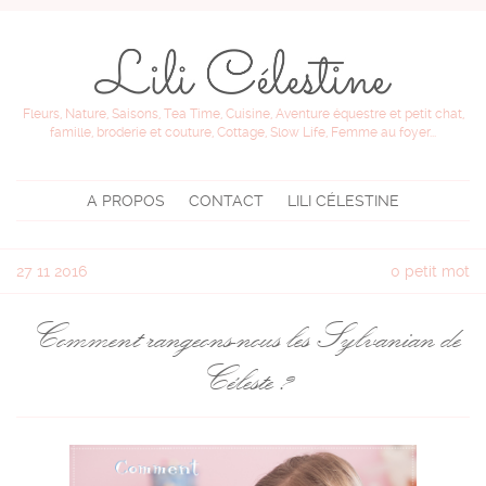
Fleurs, Nature, Saisons, Tea Time, Cuisine, Aventure équestre et petit chat,
famille, broderie et couture, Cottage, Slow Life, Femme au foyer...
A PROPOS
CONTACT
LILI CÉLESTINE
27
11 2016
0 petit mot
Comment rangeons-nous les Sylvanian de
Céleste ?