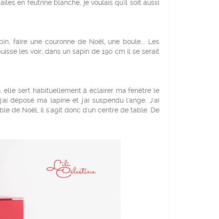
iles en feutrine blanche, je voulais qu'il soit aussi
sapin, faire une couronne de Noël, une boule... Les
isse les voir, dans un sapin de 190 cm il se serait
, elle sert habituellement à éclairer ma fenêtre le
j'ai déposé ma lapine et j'ai suspendu l'ange. J'ai
ble de Noël, il s'agit donc d'un centre de table. De