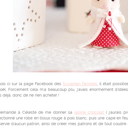
ois ci sur la page Facebook des
Sylvanian Families
, il était possi
oël. Forcement cela m'a beaucoup plu, j'avais énormément d'idées
is déjà, donc de ne rien acheter !
 demandé à Céleste de me donner sa
lapine chocolat
( j'aurais pr
ctionné une robe en tissus rouge à pois blanc, puis une cape en feu
 servie d'aucun patron, ainsi de créer mes patrons et de tout coudr