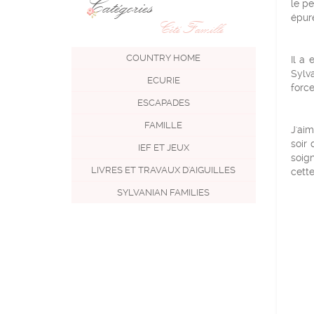
Catégories
le pe
épuré
Côté Famille
COUNTRY HOME
Il a 
Sylva
ECURIE
forc
ESCAPADES
FAMILLE
J'aim
soir 
IEF ET JEUX
soign
LIVRES ET TRAVAUX D'AIGUILLES
cette
SYLVANIAN FAMILIES