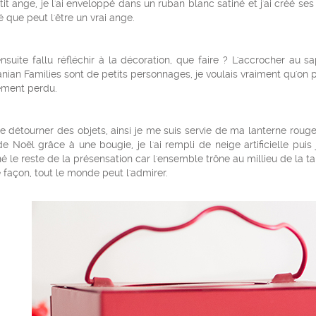
tit ange, je l'ai enveloppé dans un ruban blanc satiné et j'ai créé ses a
 que peut l'être un vrai ange.
ensuite fallu réfléchir à la décoration, que faire ? L'accrocher au 
nian Families sont de petits personnages, je voulais vraiment qu'on pu
ement perdu.
e détourner des objets, ainsi je me suis servie de ma lanterne rouge
de Noël grâce à une bougie, je l'ai rempli de neige artificielle puis 
é le reste de la présensation car l'ensemble trône au millieu de la ta
 façon, tout le monde peut l'admirer.