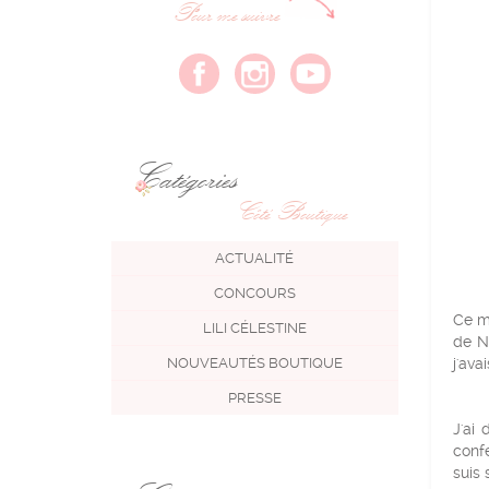
Pour me suivre
Catégories
Côté Boutique
ACTUALITÉ
CONCOURS
Ce m
LILI CÉLESTINE
de N
NOUVEAUTÉS BOUTIQUE
j'ava
PRESSE
J'ai
confe
suis