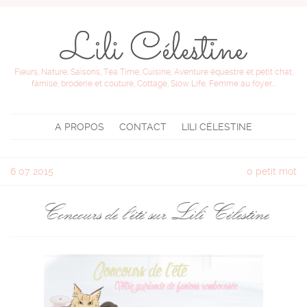
Fleurs, Nature, Saisons, Tea Time, Cuisine, Aventure équestre et petit chat,
famille, broderie et couture, Cottage, Slow Life, Femme au foyer...
A PROPOS
CONTACT
LILI CÉLESTINE
6
07 2015
0 petit mot
Concours de l'été sur Lili Célestine