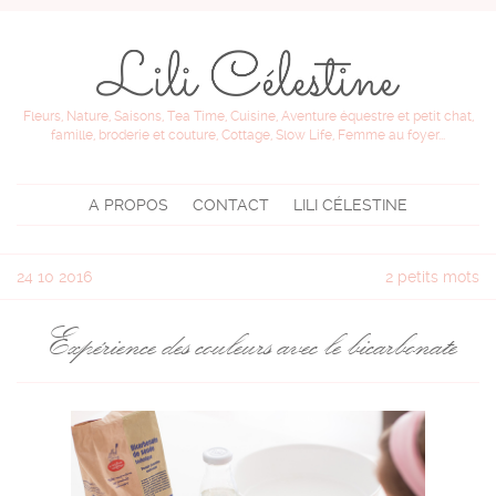
Fleurs, Nature, Saisons, Tea Time, Cuisine, Aventure équestre et petit chat,
famille, broderie et couture, Cottage, Slow Life, Femme au foyer...
A PROPOS
CONTACT
LILI CÉLESTINE
24
10 2016
2 petits mots
Expérience des couleurs avec le bicarbonate