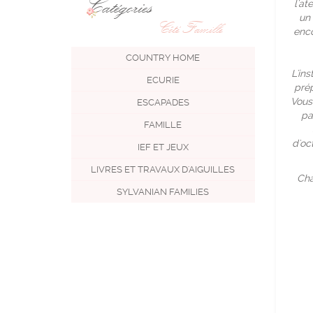
Catégories
l'at
un 
Côté Famille
enco
COUNTRY HOME
L'in
ECURIE
prép
Vous
ESCAPADES
pa
FAMILLE
d'oc
IEF ET JEUX
LIVRES ET TRAVAUX D'AIGUILLES
Cha
SYLVANIAN FAMILIES