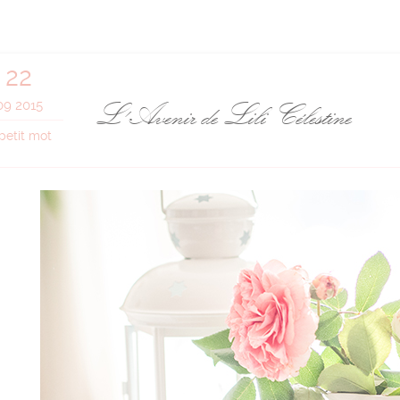
22
L' Avenir de Lili Célestine
09 2015
petit mot