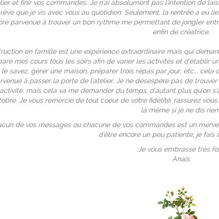
elier et finir vos commandes. Je n'ai absolument pas l'intention de la
rêve que je vis avec vous au quotidien. Seulement, la rentrée a eu lieu
re parvenue à trouver un bon rythme me permettant de jongler ent
enfin de créatrice.
struction en famille est une expérience extraordinaire mais qui dem
are mes cours tous les soirs afin de varier les activités et d'établir 
 le savez, gérer une maison, préparer trois repas par jour, etc... cel
rvenue à passer la porte de l'atelier. Je ne désespère pas de trouv
activité, mais cela va me demander du temps, d'autant plus qu'on s
tobre. Je vous remercie de tout coeur de votre fidélité, rassurez vous,
là même si je ne dis rien 
cun de vos messages ou chacune de vos commandes est un merveille
d'être encore un peu patiente, je fai
Je vous embrasse très for
Anaïs