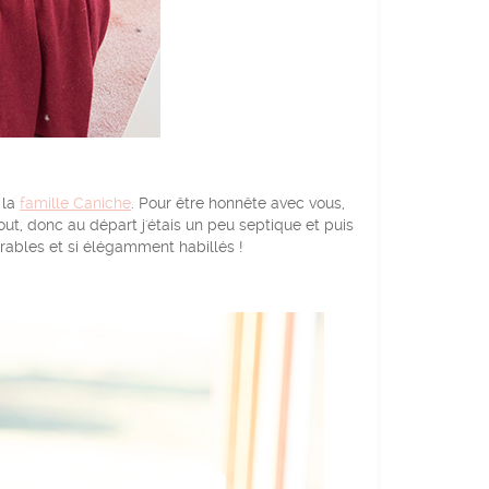
 la
famille Caniche
. Pour être honnête avec vous,
out, donc au départ j'étais un peu septique et puis
dorables et si élégamment habillés !