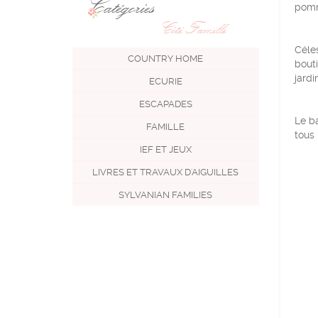
Catégories
pomm
Côté Famille
Céles
COUNTRY HOME
bout
jardi
ECURIE
ESCAPADES
Le ba
FAMILLE
tous 
IEF ET JEUX
LIVRES ET TRAVAUX D'AIGUILLES
SYLVANIAN FAMILIES