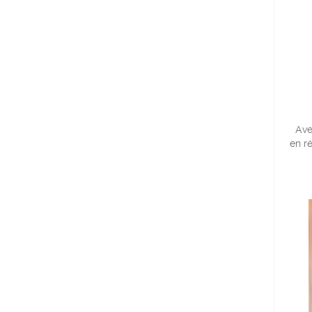
Ave
en r