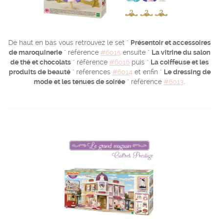
De haut en bas vous retrouvez le set "
Présentoir et accessoires
de maroquinerie
" référence
#6015
ensuite "
La vitrine du salon
de thé et chocolats
" référence
#6016
puis "
La coiffeuse et les
produits de beauté
" références
#6014
et enfin "
Le dressing de
mode et les tenues de soirée
" référence
#6013
.