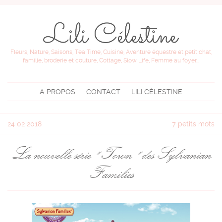
Fleurs, Nature, Saisons, Tea Time, Cuisine, Aventure équestre et petit chat,
famille, broderie et couture, Cottage, Slow Life, Femme au foyer...
A PROPOS
CONTACT
LILI CÉLESTINE
24
02 2018
7 petits mots
La nouvelle série " Town " des Sylvanian
Families