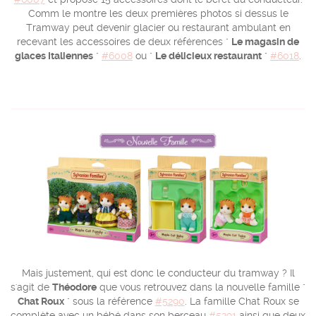
Comm le montre les deux premières photos si dessus le
Tramway peut devenir glacier ou restaurant ambulant en
recevant les accessoires de deux références "
Le magasin de
glaces Italiennes
"
#6008
ou "
Le délicieux restaurant
"
#6018
.
Mais justement, qui est donc le conducteur du tramway ? Il
s'agit de
Théodore
que vous retrouvez dans la nouvelle famille "
Chat Roux
" sous la référence
#5290
. La famille Chat Roux se
complète avec un bébé dans son berceau
#5291
ainsi que deux