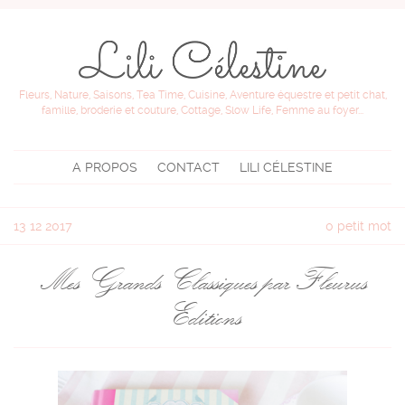
Fleurs, Nature, Saisons, Tea Time, Cuisine, Aventure équestre et petit chat,
famille, broderie et couture, Cottage, Slow Life, Femme au foyer...
A PROPOS
CONTACT
LILI CÉLESTINE
13
12 2017
0 petit mot
Mes Grands Classiques par Fleurus
Editions