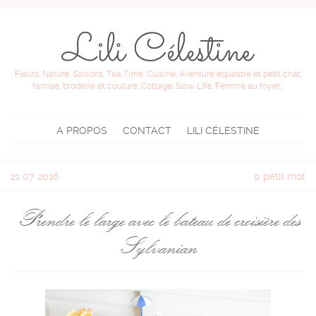
Fleurs, Nature, Saisons, Tea Time, Cuisine, Aventure équestre et petit chat,
famille, broderie et couture, Cottage, Slow Life, Femme au foyer...
A PROPOS
CONTACT
LILI CÉLESTINE
21
07 2016
0 petit mot
Prendre le large avec le bateau de croisière des
Sylvanian