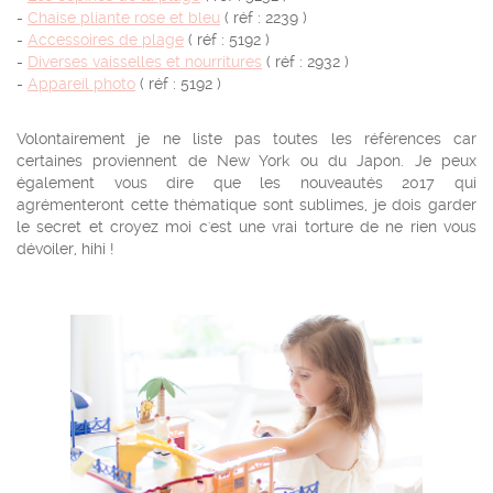
-
Chaise pliante rose et bleu
( réf : 2239 )
-
Accessoires de plage
( réf : 5192 )
-
Diverses vaisselles et nourritures
( réf : 2932 )
-
Appareil photo
( réf : 5192 )
Volontairement je ne liste pas toutes les références car
certaines proviennent de New York ou du Japon. Je peux
également vous dire que les nouveautés 2017 qui
agrémenteront cette thématique sont sublimes, je dois garder
le secret et croyez moi c'est une vrai torture de ne rien vous
dévoiler, hihi !