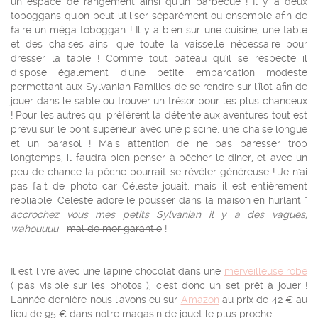
un espace de rangement ainsi qu'un barbecue ! Il y a deux
toboggans qu'on peut utiliser séparément ou ensemble afin de
faire un méga toboggan ! Il y a bien sur une cuisine, une table
et des chaises ainsi que toute la vaisselle nécessaire pour
dresser la table ! Comme tout bateau qu'il se respecte il
dispose également d'une petite embarcation modeste
permettant aux Sylvanian Families de se rendre sur l'îlot afin de
jouer dans le sable ou trouver un trésor pour les plus chanceux
! Pour les autres qui préfèrent la détente aux aventures tout est
prévu sur le pont supérieur avec une piscine, une chaise longue
et un parasol ! Mais attention de ne pas paresser trop
longtemps, il faudra bien penser à pêcher le diner, et avec un
peu de chance la pêche pourrait se révéler généreuse ! Je n'ai
pas fait de photo car Céleste jouait, mais il est entièrement
repliable, Céleste adore le pousser dans la maison en hurlant "
accrochez vous mes petits Sylvanian il y a des vagues,
wahouuuu
"
mal de mer garantie
!
Il est livré avec une lapine chocolat dans une
merveilleuse robe
( pas visible sur les photos ), c'est donc un set prêt à jouer !
L'année dernière nous l'avons eu sur
Amazon
au prix de 42 € au
lieu de 95 € dans notre magasin de jouet le plus proche.