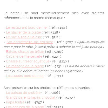
Le bateau se mari merveilleusement bien avec d'autres
références dans la même thématique :
-
Le restaurant bord de mer
( réf : 4190 )
-
Le glacier de la plage
( réf : 5228 )
-
Le bac à sable Baleine
( réf : 5211 )
-
Set anniversaire de croisière
( réf : 5207 )
( j'ai un coup de
coeur pour la robe, je serai prête à acheter le set juste pour ça )
-
Bateau chasse au trésor
( réf : 5210 )
-
Cabane de l'île secrète
( réf : 5229 )
-
Chasse au trésor aquatique
( réf : 5230 )
-
Le manège de la plage
( réf : 5231 )
( Céleste adorerait l'avoir
celui ci, elle adore tellement les bébés Sylvanian )
-
Les soeurs bord de mer
( réf : 5233 )
Sont présentes sur les photos les références suivantes :
-
Le bateau de croisère
( réf : 5206 )
-
Grands parents lapins chocolat
( réf : 5190 )
-
Papa loutre
( réf : 4797 )
-
Les copines de la plage
( réf : 5232 )