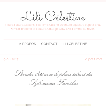
Fleurs, Nature, Saisons, Tea Time, Cuisine, Aventure équestre et petit chat,
famille, broderie et couture, Cottage, Slow Life, Femme au foyer...
A PROPOS
CONTACT
LILI CÉLESTINE
9
08 2017
0 petit mot
S'évader l'été avec le phare éclairé des
Sylvanian Families