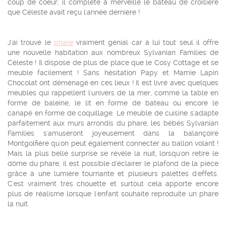
coup de coeur, il complète à merveille le bateau de croisière
que Céleste avait reçu l'année dernière !
J'ai trouvé le
phare
vraiment génial car à lui tout seul il offre
une nouvelle habitation aux nombreux Sylvanian Families de
Céleste ! Il dispose de plus de place que le Cosy Cottage et se
meuble facilement ! Sans hésitation Papy et Mamie Lapin
Chocolat ont déménagé en ces lieux ! Il est livré avec quelques
meubles qui rappellent l'univers de la mer, comme la table en
forme de baleine, le lit en forme de bateau ou encore le
canapé en forme de coquillage. Le meuble de cuisine s'adapte
parfaitement aux murs arrondis du phare, les bébés Sylvanian
Families s'amuseront joyeusement dans la balançoire
Montgolfière qu'on peut également connecter au ballon volant !
Mais la plus belle surprise se révèle la nuit, lorsqu'on retire le
dôme du phare, il est possible d'éclairer le plafond de la pièce
grâce à une lumière tournante et plusieurs palettes d'effets.
C'est vraiment très chouette et surtout cela apporte encore
plus de réalisme lorsque l'enfant souhaite reproduite un phare
la nuit.