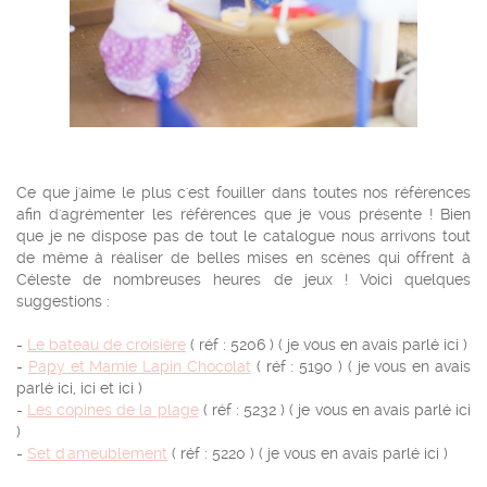
Ce que j'aime le plus c'est fouiller dans toutes nos références
afin d'agrémenter les références que je vous présente ! Bien
que je ne dispose pas de tout le catalogue nous arrivons tout
de même à réaliser de belles mises en scènes qui offrent à
Céleste de nombreuses heures de jeux ! Voici quelques
suggestions :
-
Le bateau de croisière
( réf : 5206 ) ( je vous en avais parlé ici )
-
Papy et Mamie Lapin Chocolat
( réf : 5190 ) ( je vous en avais
parlé ici, ici et ici )
-
Les copines de la plage
( réf : 5232 ) ( je vous en avais parlé ici
)
-
Set d'ameublement
( réf : 5220 ) ( je vous en avais parlé ici )