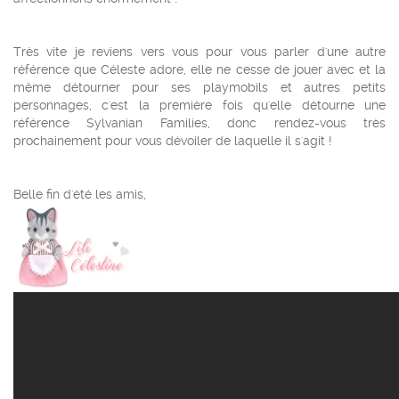
Très vite je reviens vers vous pour vous parler d'une autre
référence que Céleste adore, elle ne cesse de jouer avec et la
même détourner pour ses playmobils et autres petits
personnages, c'est la première fois qu'elle détourne une
référence Sylvanian Families, donc rendez-vous très
prochainement pour vous dévoiler de laquelle il s'agit !
Belle fin d'été les amis,