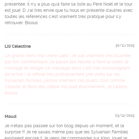
présentée. Il n'y a plus qu'à faire sa liste au Père Noël et le tour
est joué :D J'ai très envie que tu nous en présente d'autres avec
toutes les références c'est vraiment très pratique pour s'y
retrouver. Bisous
30/11/2015
Lili Célestine
Un grand merci ma chère Laëli ! Je suis vraiment très touchée
par ton commentaire, j'ai passé des heures à faire la vidéo, le
montage et rédiger ce message alors c'est très encourageant
de te lire ! Je referai très probablement une vidéo sur les
Sylvanian Families, j'adore vraiment ces jouets, tout comme
Céleste, et faire des vidéos me plait énormément. Je t'adore,
bisous
03/12/2015
Maud
Je n'étais pas passée sur ton blog depuis un moment, et là
surprise !!! Je ne savais même pas que les Sylvanian Families
existaient encore !! Je viens de commander sur King Jouet le