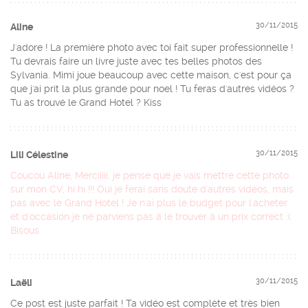
30/11/2015
Aline
J'adore ! La première photo avec toi fait super professionnelle !
Tu devrais faire un livre juste avec tes belles photos des
Sylvania. Mimi joue beaucoup avec cette maison, c'est pour ça
que j'ai prit la plus grande pour noel ! Tu feras d'autres vidéos ?
Tu as trouvé le Grand Hotel ? Kiss
30/11/2015
Lili Célestine
Coucou Aline, Merciiiii, je pense que je vais mettre cette photo
sur mon CV, hi hi !!! Oui je ferai sans doute d'autres vidéos, mais
pas avec le Grand Hotel ! Je n'ai plus le budget pour l'acheter
et d'occasion je ne parviens pas à le trouver à un prix correct :(
Bisous
30/11/2015
Laëli
Ce post est juste parfait ! Ta vidéo est complète et très bien