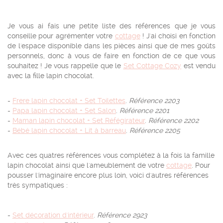
Je vous ai fais une petite liste des références que je vous
conseille pour agrémenter votre
cottage
! J'ai choisi en fonction
de l'espace disponible dans les pièces ainsi que de mes goûts
personnels, donc à vous de faire en fonction de ce que vous
souhaitez ! Je vous rappelle que le
Set Cottage Cozy
est vendu
avec la fille lapin chocolat.
-
Frere lapin chocolat + Set Toilettes
.
Référence 2203
-
Papa lapin chocolat + Set Salon
.
Référence 2201
-
Maman lapin chocolat + Set Réfégirateur
.
Référence 2202
-
Bébé lapin chocolat + Lit à barreau
.
Référence 2205
Avec ces quatres références vous complétez à la fois la famille
lapin chocolat ainsi que l'ameublement de votre
cottage
. Pour
pousser l'imaginaire encore plus loin, voici d'autres références
très sympatiques :
-
Set décoration d'intérieur
.
Référence 2923