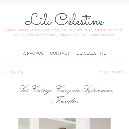
Fleurs, Nature, Saisons, Tea Time, Cuisine, Aventure équestre et petit chat,
famille, broderie et couture, Cottage, Slow Life, Femme au foyer...
A PROPOS
CONTACT
LILI CÉLESTINE
24
11 2015
6 petits mots
Set Cottage Cozy des Sylvanian
Families