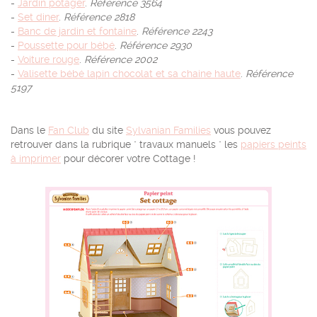
-
Jardin potager
.
Référence 3564
-
Set diner
.
Référence 2818
-
Banc de jardin et fontaine
.
Référence 2243
-
Poussette pour bébé
.
Référence 2930
-
Voiture rouge
.
Référence 2002
-
Valisette bébé lapin chocolat et sa chaine haute
.
Référence
5197
Dans le
Fan Club
du site
Sylvanian Families
vous pouvez
retrouver dans la rubrique " travaux manuels " les
papiers peints
à imprimer
pour décorer votre Cottage !