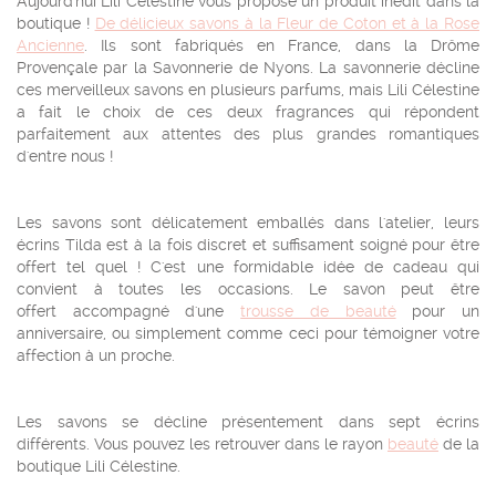
Aujourd'hui Lili Célestine vous propose un produit inédit dans la
boutique !
De délicieux savons à la Fleur de Coton et à la Rose
Ancienne
. Ils sont fabriqués en France, dans la Drôme
Provençale par la Savonnerie de Nyons. La savonnerie décline
ces merveilleux savons en plusieurs parfums, mais Lili Célestine
a fait le choix de ces deux fragrances qui répondent
parfaitement aux attentes des plus grandes romantiques
d'entre nous !
Les savons sont délicatement emballés dans l'atelier, leurs
écrins Tilda est à la fois discret et suffisament soigné pour être
offert tel quel ! C'est une formidable idée de cadeau qui
convient à toutes les occasions. Le savon peut être
offert accompagné d'une
trousse de beauté
pour un
anniversaire, ou simplement comme ceci pour témoigner votre
affection à un proche.
Les savons se décline présentement dans sept écrins
différents. Vous pouvez les retrouver dans le rayon
beauté
de la
boutique Lili Célestine.