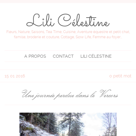
Fleurs, Nature, Saisons, Tea Time, Cuisine, Aventure équestre et petit chat,
famille, broderie et couture, Cottage, Slow Life, Femme au foyer...
A PROPOS
CONTACT
LILI CÉLESTINE
15
01 2016
0 petit mot
Une journée perdue dans le Vercors