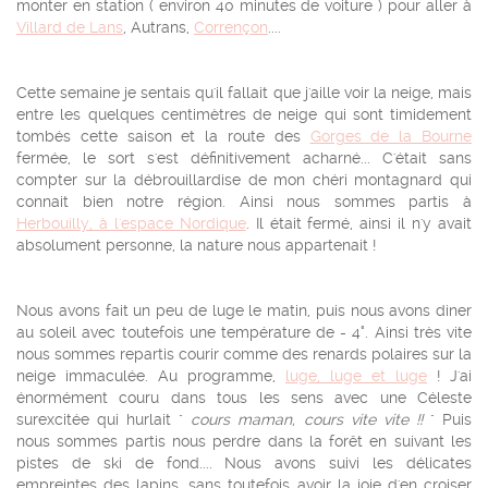
monter en station ( environ 40 minutes de voiture ) pour aller à
Villard de Lans
, Autrans,
Corrençon
....
Cette semaine je sentais qu'il fallait que j'aille voir la neige, mais
entre les quelques centimètres de neige qui sont timidement
tombés cette saison et la route des
Gorges de la Bourne
fermée, le sort s'est définitivement acharné... C'était sans
compter sur la débrouillardise de mon chéri montagnard qui
connait bien notre région. Ainsi nous sommes partis à
Herbouilly, à l'espace Nordique
. Il était fermé, ainsi il n'y avait
absolument personne, la nature nous appartenait !
Nous avons fait un peu de luge le matin, puis nous avons diner
au soleil avec toutefois une température de - 4°. Ainsi très vite
nous sommes repartis courir comme des renards polaires sur la
neige immaculée. Au programme,
luge, luge et luge
! J'ai
énormément couru dans tous les sens avec une Céleste
surexcitée qui hurlait "
cours maman, cours vite vite !!
" Puis
nous sommes partis nous perdre dans la forêt en suivant les
pistes de ski de fond.... Nous avons suivi les délicates
empreintes des lapins, sans toutefois avoir la joie d'en croiser