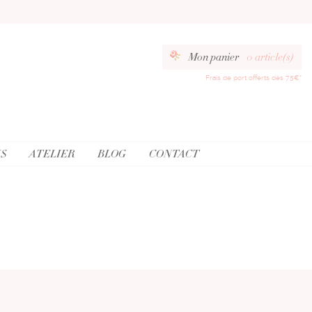
Mon panier
0
article(s)
Frais de port offerts dès 75€*
S
ATELIER
BLOG
CONTACT