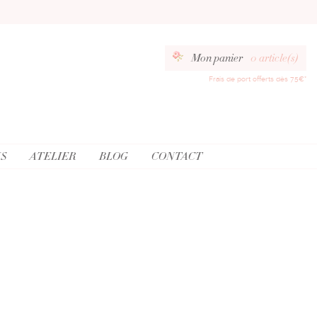
Mon panier
0
article(s)
Frais de port offerts dès 75€*
S
ATELIER
BLOG
CONTACT